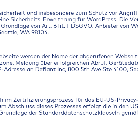
icherheit und insbesondere zum Schutz vor Angrif
ine Sicherheits-Erweiterung für WordPress. Die V
 Grundlage von Art. 6 lit. f DSGVO. Anbieter von Wo
Seattle, WA 98104.
ebseite werden der Name der abgerufenen Webseit
tzone, Meldung über erfolgreichen Abruf, Gerätedate
IP-Adresse an Defiant Inc, 800 5th Ave Ste 4100, S
ich im Zertifizierungsprozess für das EU-US-Privacy
m Abschluss dieses Prozesses erfolgt die in den U
rundlage der Standarddatenschutzklauseln gemäß Ar