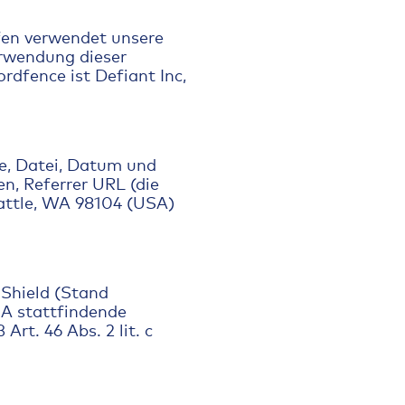
fen verwendet unsere
erwendung dieser
rdfence ist Defiant Inc,
e, Datei, Datum und
n, Referrer URL (die
eattle, WA 98104 (USA)
-Shield (Stand
SA stattfindende
t. 46 Abs. 2 lit. c