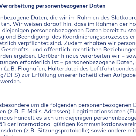
Verarbeitung personenbezogener Daten
enbezogene Daten, die wir im Rahmen des Slotkoor
lten. Wir weisen darauf hin, dass im Rahmen der ho
diejenigen personenbezogenen Daten bereit zu stell
 und Beendigung des Koordinierungsprozesses erfo
tzlich verpflichtet sind. Zudem erhalten wir perso
 Geschäfts- und öffentlich-rechtlichen Beziehunge
rden ergeben. Darüber hinaus verarbeiten wir – sowe
tungen erforderlich ist – personenbezogene Daten, 
en (z.B. Flughäfen, Halterdatei des Luftfahrtbunde
g/DFS) zur Erfüllung unserer hoheitlichen Aufgabe
 werden.
insbesondere um die folgenden personenbezogenen 
n (z.B. E-Mails-Adressen), Legitimationsdaten (Fl
naus handelt es sich um diejenigen personenbezoge
ß der international gültigen Kommunikationsvere
sdaten (z.B. Sitzungsprotokolle) sowie andere mi