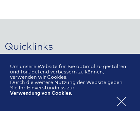
Quicklinks
Um unsere Website für Sie optimal zu gestalten
und fortlaufend verbessern zu können,
verwenden wir Cookies.
Durch die weitere Nutzung der Website geben
Organisation & Finanzierung
Sie Ihr Einverständniss zur
Verwendung von Cookies.
Unser Team
Partner